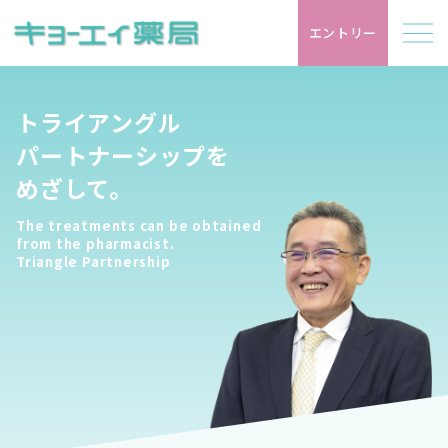
エントリー
トライアングル
お知らせ
パートナーシップを
めざして。
キョーエイ薬局について
The treatments can be obtained
店舗紹介
from the pharmacist.
Triangle Partnership
会社概要
沿革
代表メッセージ
働く人を知る