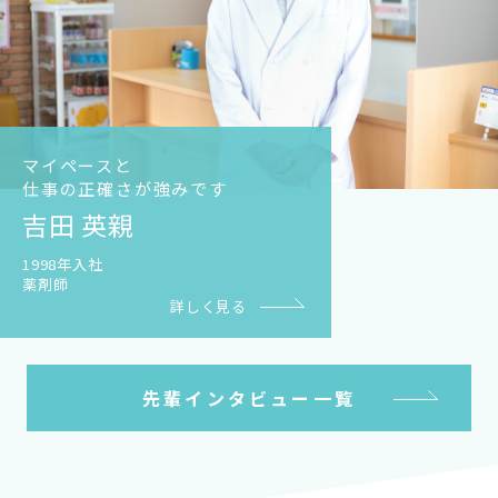
マイペースと
仕事の正確さが強みです
吉田 英親
1998年入社
薬剤師
詳しく見る
先輩インタビュー一覧