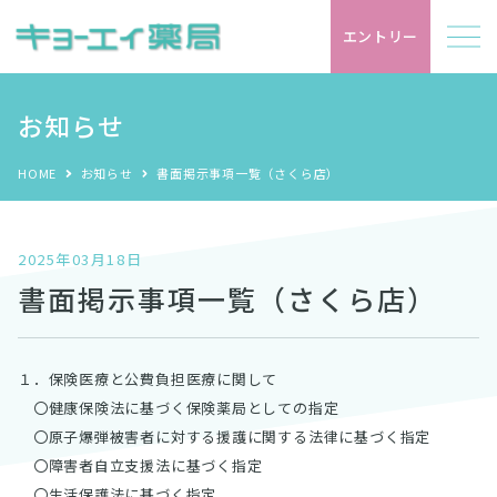
エントリー
お知らせ
お知らせ
HOME
お知らせ
書面掲示事項一覧（さくら店）
キョーエイ薬局について
店舗紹介
2025年03月18日
書面掲示事項一覧（さくら店）
会社概要
沿革
１．保険医療と公費負担医療に関して
代表メッセージ
〇健康保険法に基づく保険薬局としての指定
〇原子爆弾被害者に対する援護に関する法律に基づく指定
働く人を知る
〇障害者自立支援法に基づく指定
〇生活保護法に基づく指定