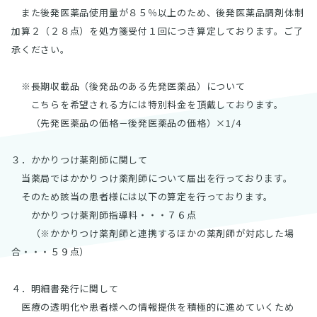
また後発医薬品使用量が８５％以上のため、後発医薬品調剤体制
加算２（２８点）を処方箋受付１回につき算定しております。ご了
承ください。
※長期収載品（後発品のある先発医薬品）について
こちらを希望される方には特別料金を頂戴しております。
（先発医薬品の価格－後発医薬品の価格）×1/4
３．かかりつけ薬剤師に関して
当薬局ではかかりつけ薬剤師について届出を行っております。
そのため該当の患者様には以下の算定を行っております。
かかりつけ薬剤師指導料・・・７６点
（※かかりつけ薬剤師と連携するほかの薬剤師が対応した場
合・・・５９点）
４．明細書発行に関して
医療の透明化や患者様への情報提供を積極的に進めていくため